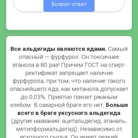
Вопрос-ответ
Все альдегиды являются ядами.
Самый
опасный — фурфурол. Он токсичнее
этанола в 80 раз! Причем ГОСТ на спирт-
ректификат запрещает наличие
фурфурола, при том, что наличие такого
опаснейшего яда, как метанола допускает
до 0,03%. Приятно пахнет ржаным
хлебом. В сахарной браге его нет.
Больше
всего в браге уксусного альдегида
(другие названия: ацетальдегид, этаналь,
метилформальдегид). Независимо от
исходного сырья. Он имеет резкий,